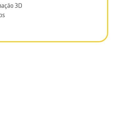
ação 3D
os