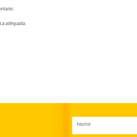
 humano;
ica adequada.