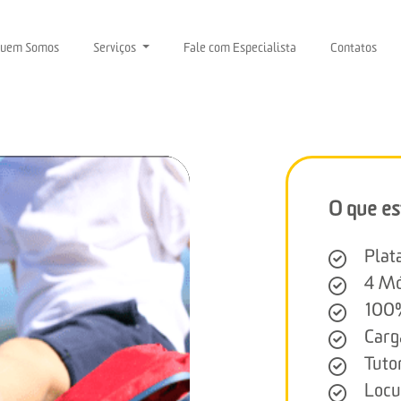
uem Somos
Serviços
Fale com Especialista
Contatos
O que es
Plat
4 Mó
100%
Carg
Tuto
Locu