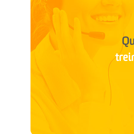
Qu
tre